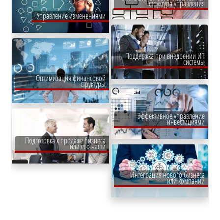
структура управления
Управление изменениями
Поддержка при внедрении ИТ
системы
Оптимизация финансовой
структуры
Эффективное управление
инвестициями
Подготовка к продаже бизнеса
или его части
Интеграция нового бизнеса
или компании