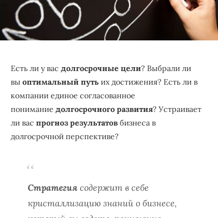
бизнеса,
создающее
устойчивые
конкурентные
преимущества.
Есть ли у вас
долгосрочные цели
? Выбрали ли
вы
оптимальный путь
их достижения? Есть ли в
компании единое согласованное
понимание
долгосрочного развития
? Устраивает
ли вас
прогноз результатов
бизнеса в
долгосрочной перспективе?
Cтратегия
содержит в себе
кристаллизацию знаний о бизнесе,