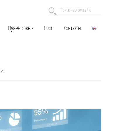
Поиск
на
этом
Нужен совет?
Блог
Контакты
сайте
ии