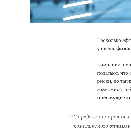
Насколько эф
уровень
финан
Компании, ис
полагают, что
риски, но так
возможности б
преимуществ
.
Определение правильн
комплексного
оптимал