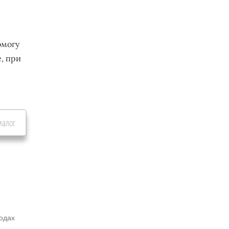
омогу
, при
иалог
родах