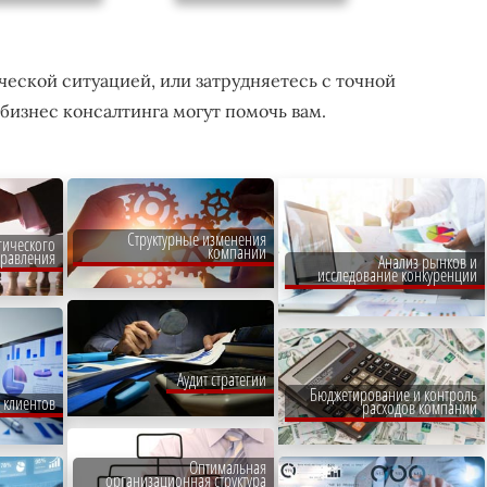
ческой ситуацией, или затрудняетесь с точной
бизнес консалтинга могут помочь вам.
Структурные изменения
гического
компании
правления
Анализ рынков и
исследование конкуренции
Аудит стратегии
Бюджетирование и контроль
 клиентов
расходов компании
Оптимальная
организационная структура