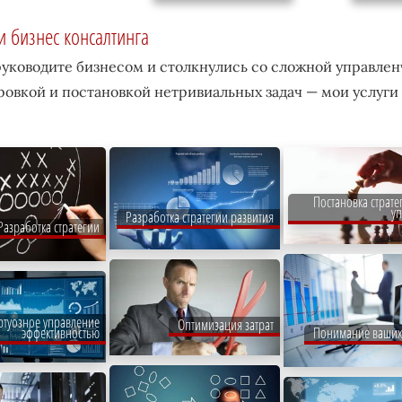
и бизнес консалтинга
руководите бизнесом и столкнулись со сложной управлен
овкой и постановкой нетривиальных задач — мои услуги 
Постановка страте
у
Разработка стратегии развития
Разработка стратегии
ртуозное управление
Оптимизация затрат
Понимание ваших
эффективностью