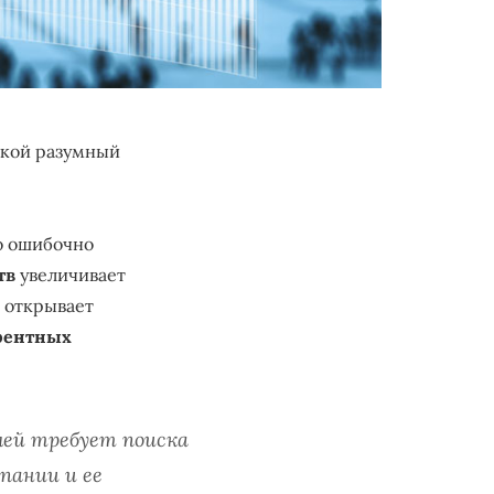
кой разумный
то ошибочно
тв
увеличивает
о открывает
рентных
лей требует поиска
пании и ее