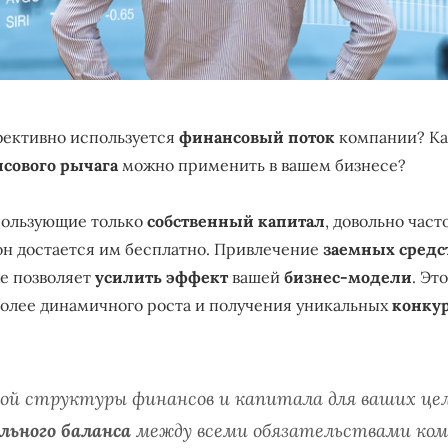
фективно используется
финансовый поток
компании? Ка
сового рычага
можно применить в вашем бизнесе?
пользующие только
собственный капитал
, довольно час
 он достается им бесплатно. Привлечение
заемных средс
же позволяет
усилить эффект
вашей
бизнес-модели
. Эт
олее динамичного роста и получения уникальных
конку
ой структуры финансов и капитала для ваших це
ьного баланса
между всеми обязательствами ком