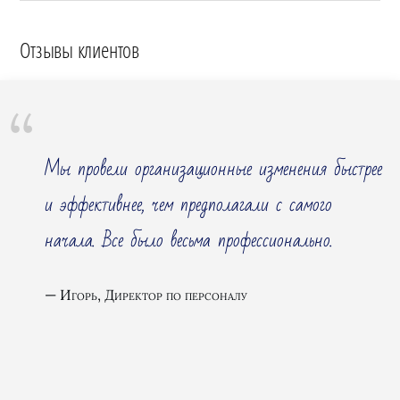
Услуги управленческого консалтинга
Отзывы клиентов
Мы провели организационные изменения быстрее
и эффективнее, чем предполагали с самого
начала. Все было весьма профессионально.
Игорь, Директор по персоналу
Перечисленные типовые услуги управленческого
консалтинга ориентированы, прежде всего, на
крупные компании, холдинги и группы. Подробную
информацию об этих типовых услугах можно
прочесть на странице
Управленческий консалтинг
.