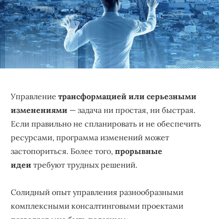
бизнеса,
создающее
устойчивые
конкурентные
преимущества.
Управление
трансформацией или серьезными
изменениями
— задача ни простая, ни быстрая.
Если правильно не спланировать и не обеспечить
ресурсами, программа изменений может
застопориться. Более того,
прорывные
идеи
требуют трудных решений.
Солидный опыт управления разнообразными
комплексными консалтинговыми проектами