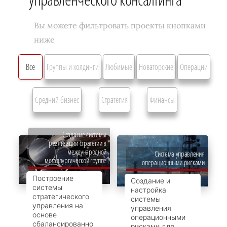
Вы можете фильтровать проекты кнопками
ниже
Все
Группы и холдинги
Любимые
Новаторские
Операции
Средний бизнес
Стратегия
Финансы
Создание системы
реализации стратегии в
международной
Система управления
металлургической группе
операционными рисками
Построение
Создание и
системы
настройка
стратегического
системы
управления на
управления
основе
операционными
сбалансированно
рисками для