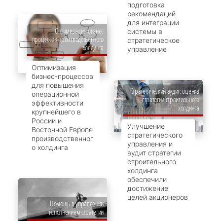
подготовка
рекомендаций
для интеграции
Оптимизация бизнес
системы в
процессов производственного
стратегическое
холдинга
управление
Оптимизация
бизнес-процессов
для повышения
Стратегический аудит: оценка
операционной
стратегии строительного
эффективности
холдинга
крупнейшего в
России и
Улучшение
Восточной Европе
стратегического
производственног
управления и
о холдинга
аудит стратегии
строительного
холдинга
обеспечили
достижение
целей акционеров
Помощь в управлении
исполнением стратегии