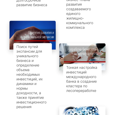
долгосрочное
развития
развитие бизнеса
создаваемого
единого
жилищно-
коммунального
комплекса
Стратегия развития и
региональной экспансии
Поиск путей
Разработка бизнес плана для
экспансии для
международного банка-
уникального
лидера
бизнеса и
определение
Тонкая настройка
объема
инвестиций
необходимых
международного
инвестиций, их
банка в создание
динамики и
кластера по
нормы
лесопереработке
доходности, а
также принятие
инвестиционного
решения