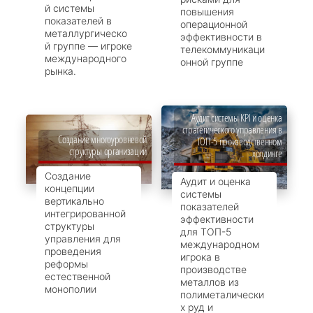
й системы
повышения
показателей в
операционной
металлургическо
эффективности в
й группе — игроке
телекоммуникаци
международного
онной группе
рынка.
Аудит системы KPI и оценка
стратегического управления в
Создание многоуровневой
ТОП-5 производственном
структуры организации
холдинге
Создание
Аудит и оценка
концепции
системы
вертикально
показателей
интегрированной
эффективности
структуры
для ТОП-5
управления для
международном
проведения
игрока в
реформы
производстве
естественной
металлов из
монополии
полиметалически
х руд и