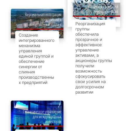
Реорганизация растущей
группы компаний
Вертикальная интеграция
предприятий в
Реорганизация
производственный холдинг
группы
обеспечила
Создание
прозрачное и
интегрированного
эффективное
механизма
управление
управления
активами, а
единой группой и
акционеры группы
обеспечение
получили
синергии от
возможность
слияния
сфокусировать
производственны
свои усилия на
х предприятий
долгосрочном
развитии
Стратегическое управление
для международных
инвесторов