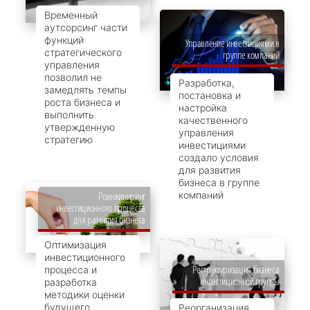
Временный
аутсорсинг части
функций
Управление инвестициями в
стратегического
группе компаний
управления
позволил не
Разработка,
замедлять темпы
постановка и
роста бизнеса и
настройка
выполнить
качественного
утвержденную
управления
стратегию
инвестициями
создало условия
для развития
бизнеса в группе
компаний
Реинжиниринг
инвестиционного процесса
для развития бизнеса
Оптимизация
инвестиционного
Реструктуризация бизнеса
процесса и
инвестиционной группы
разработка
методики оценки
будущего
Реорганизация