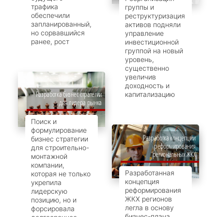
трафика
группы и
обеспечили
реструктуризация
запланированный,
активов подняли
но сорвавшийся
управление
ранее, рост
инвестиционной
группой на новый
уровень,
существенно
увеличив
доходность и
Разработка бизнес стратегии
капитализацию
для лидера рынка
Поиск и
формулирование
Разработка концепции
бизнес стратегии
реформирования
для строительно-
региональных ЖКХ
монтажной
компании,
Разработанная
которая не только
концепция
укрепила
реформирования
лидерскую
ЖКХ регионов
позицию, но и
легла в основу
форсировала
бизнес-плана