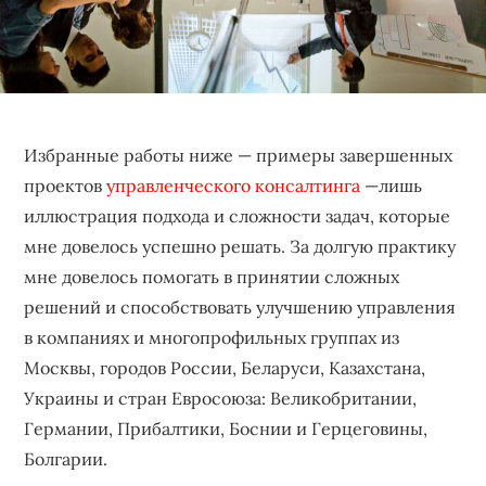
бизнеса,
создающее
устойчивые
конкурентные
преимущества.
Избранные работы ниже — примеры завершенных
проектов
управленческого консалтинга
—лишь
иллюстрация подхода и сложности задач, которые
мне довелось успешно решать. За долгую практику
мне довелось помогать в принятии сложных
решений и способствовать улучшению управления
в компаниях и многопрофильных группах из
Москвы, городов России, Беларуси, Казахстана,
Украины и стран Евросоюза: Великобритании,
Германии, Прибалтики, Боснии и Герцеговины,
Болгарии.