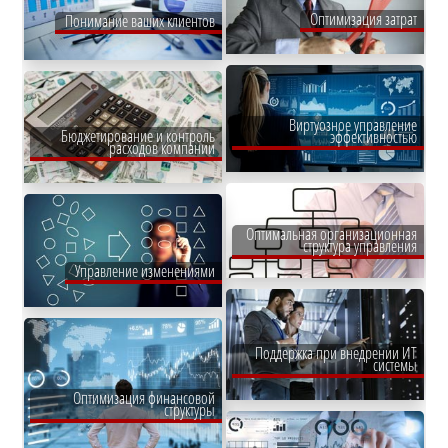
Оптимизация затрат
Понимание ваших клиентов
Виртуозное управление
Бюджетирование и контроль
эффективностью
расходов компании
Оптимальная организационная
структура управления
Управление изменениями
Поддержка при внедрении ИТ
системы
Оптимизация финансовой
структуры