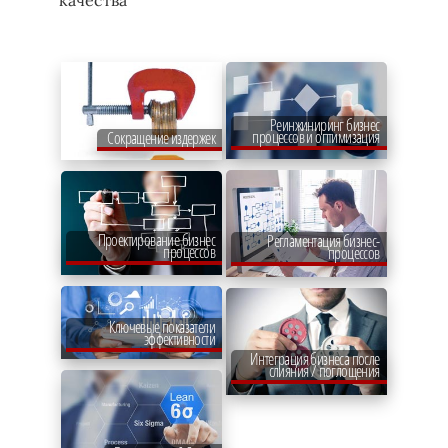
качества
Реинжиниринг бизнес
процессов и оптимизация
Сокращение издержек
Проектирование бизнес
Регламентация бизнес-
процессов
процессов
Ключевые показатели
эффективности
Интеграция бизнеса после
слияния / поглощения