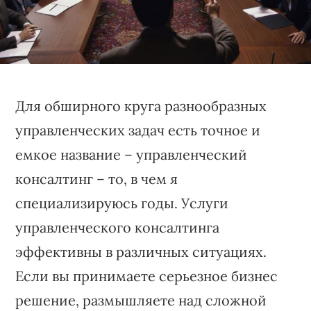
бизнеса,
создающее
устойчивые
конкурентные
преимущества.
Для обширного круга разнообразных
управленческих задач есть точное и
емкое название – управленческий
консалтинг – то, в чем я
специализируюсь годы. Услуги
управленческого консалтинга
эффективны в различных ситуациях.
Если вы принимаете серьезное бизнес
решение, размышляете над сложной