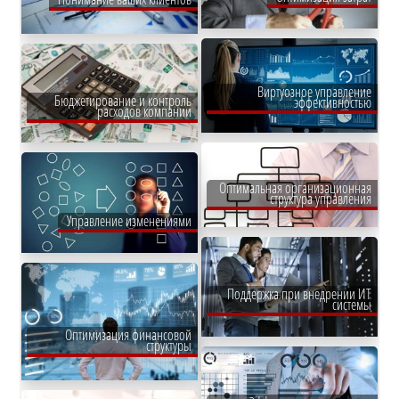
Виртуозное управление
Бюджетирование и контроль
эффективностью
расходов компании
Оптимальная организационная
структура управления
Управление изменениями
Поддержка при внедрении ИТ
системы
Оптимизация финансовой
структуры