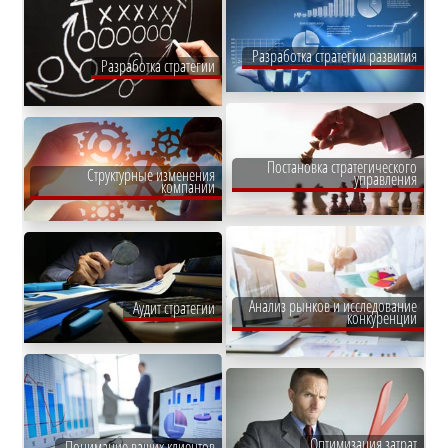
Разработка стратегии развития
Разработка стратегии
Постановка стратегического
Структурные изменения
управления
компании
Анализ рынков и исследование
Аудит стратегии
конкуренции
Оптимизация затрат
Понимание ваших клиентов