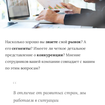
бизнеса,
создающее
устойчивые
конкурентные
преимущества.
Насколько хорошо вы
знаете
свой
рынок
? А
его
сегменты
? Имеете ли четкое детальное
представление о
конкуренции
? Мнение
сотрудников вашей компании совпадает с вашим
по этим вопросам?
В отличие от развитых стран, мы
работаем в ситуации