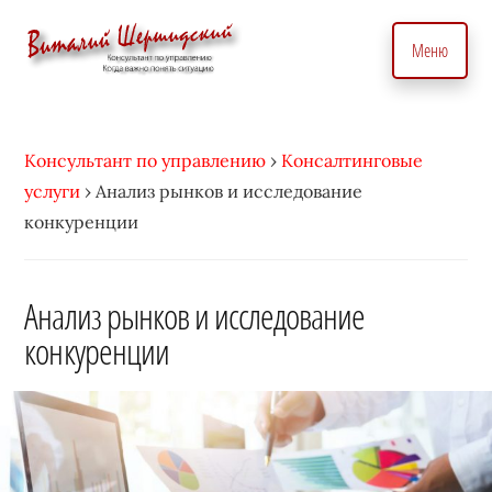
Дополнительное
Skip
to
меню
Меню
main
content
Консультант
Бизнес
по
консультант
вопросам
Консультант по управлению
›
Консалтинговые
по
управления
услуги
›
Анализ рынков и исследование
вопросам
бизнесом.
конкуренции
управления.
С
Консалтинговые
индивидуальным
услуги
Анализ рынков и исследование
подходом
для
конкуренции
•
точного
Виталий
управление
Шершидский
и
эффективного
развития