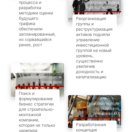
Реструктуризация бизнеса
процесса и
инвестиционной группы
разработка
методики оценки
будущего
Реорганизация
трафика
группы и
обеспечили
реструктуризация
запланированный,
активов подняли
но сорвавшийся
управление
ранее, рост
инвестиционной
группой на новый
уровень,
существенно
увеличив
доходность и
Разработка бизнес стратегии
капитализацию
для лидера рынка
Поиск и
формулирование
Разработка концепции
бизнес стратегии
реформирования
для строительно-
региональных ЖКХ
монтажной
компании,
Разработанная
которая не только
концепция
укрепила