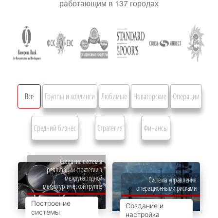
работающим в 137 городах
Все
Группы и холдинги
Любимые
Новаторские
Операции
Средний бизнес
Стратегия
Финансы
Создание системы
реализации стратегии в
международной
Система управления
металлургической группе
операционными рисками
Построение
Создание и
системы
настройка