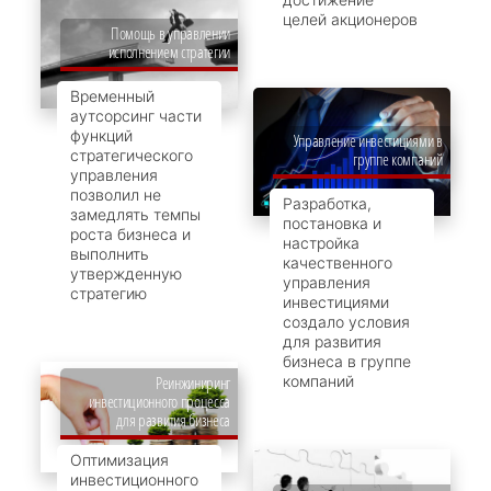
целей акционеров
Помощь в управлении
исполнением стратегии
Временный
аутсорсинг части
функций
Управление инвестициями в
стратегического
группе компаний
управления
позволил не
Разработка,
замедлять темпы
постановка и
роста бизнеса и
настройка
выполнить
качественного
утвержденную
управления
стратегию
инвестициями
создало условия
для развития
бизнеса в группе
компаний
Реинжиниринг
инвестиционного процесса
для развития бизнеса
Оптимизация
инвестиционного