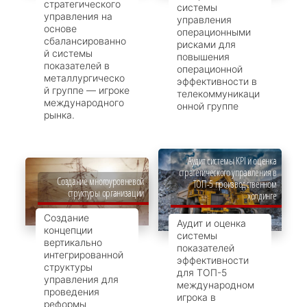
стратегического
системы
управления на
управления
основе
операционными
сбалансированно
рисками для
й системы
повышения
показателей в
операционной
металлургическо
эффективности в
й группе — игроке
телекоммуникаци
международного
онной группе
рынка.
Аудит системы KPI и оценка
стратегического управления в
Создание многоуровневой
ТОП-5 производственном
структуры организации
холдинге
Создание
Аудит и оценка
концепции
системы
вертикально
показателей
интегрированной
эффективности
структуры
для ТОП-5
управления для
международном
проведения
игрока в
реформы