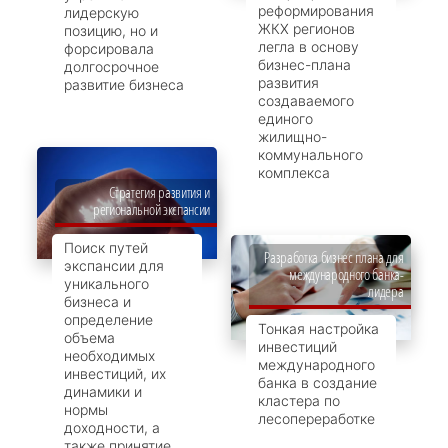
реформирования
лидерскую
ЖКХ регионов
позицию, но и
легла в основу
форсировала
бизнес-плана
долгосрочное
развития
развитие бизнеса
создаваемого
единого
жилищно-
коммунального
комплекса
Стратегия развития и
региональной экспансии
Поиск путей
Разработка бизнес плана для
экспансии для
международного банка-
уникального
лидера
бизнеса и
определение
Тонкая настройка
объема
инвестиций
необходимых
международного
инвестиций, их
банка в создание
динамики и
кластера по
нормы
лесопереработке
доходности, а
также принятие