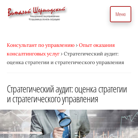
Дополнительное
Skip
to
меню
Меню
main
content
Консультант
Бизнес
по
консультант
вопросам
Консультант по управлению
›
Опыт оказания
по
управления
консалтинговых услуг
›
Стратегический аудит:
вопросам
бизнесом.
оценка стратегии и стратегического управления
управления.
С
Консалтинговые
индивидуальным
услуги
Стратегический аудит: оценка стратегии
подходом
для
и стратегического управления
•
точного
Виталий
управление
Шершидский
и
эффективного
развития