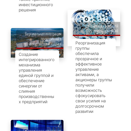
инвестиционного
решения
Реорганизация растущей
группы компаний
Вертикальная интеграция
предприятий в
Реорганизация
производственный холдинг
группы
обеспечила
Создание
прозрачное и
интегрированного
эффективное
механизма
управление
управления
активами, а
единой группой и
акционеры группы
обеспечение
получили
синергии от
возможность
слияния
сфокусировать
производственны
свои усилия на
х предприятий
долгосрочном
развитии
Стратегическое управление