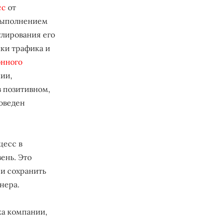
сс
от
выполнением
лирования его
нки трафика и
онного
ии,
 позитивном,
оведен
цесс в
ень. Это
 и сохранить
нера.
ка компании,