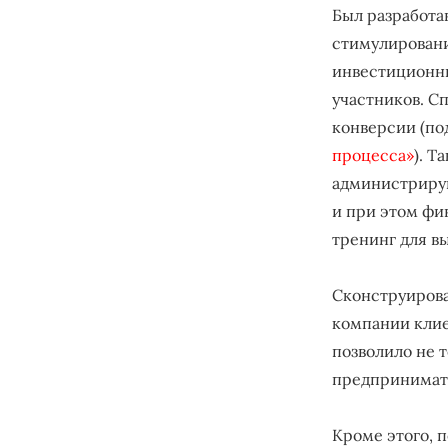
Был разработа
стимулировани
инвестиционны
участников. С
конверсии (по
процесса»
). 
администриру
и при этом фи
тренинг для в
Сконструиров
компании клие
позволило не 
предпринимате
Кроме этого, 