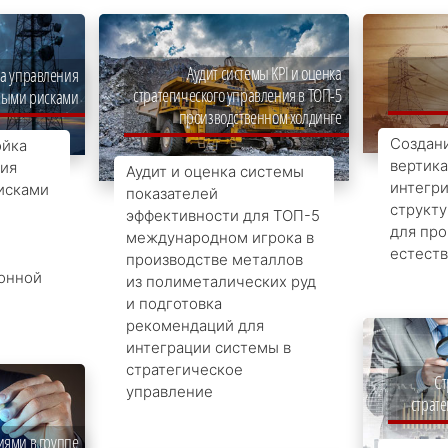
Аудит системы KPI и оценка
а управления
стратегического управления в ТОП-5
ыми рисками
производственном холдинге
Создан
ойка
вертик
ия
Аудит и оценка системы
интегр
исками
показателей
структ
эффективности для ТОП-5
для пр
международном игрока в
естест
производстве металлов
онной
из полиметалических руд
и подготовка
рекомендаций для
интеграции системы в
стратегическое
Ст
управление
страте
иями в группе