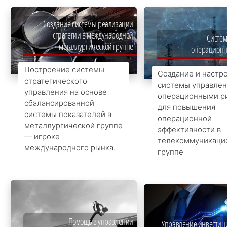
Создание системы реализации
стратегии в международной
Систем
металлургической группе
операционн
Построение системы
Создание и настр
стратегического
системы управлен
управления на основе
операционными р
сбалансированной
для повышения
системы показателей в
операционной
металлургической группе
эффективности в
— игроке
телекоммуникаци
международного рынка.
группе
Помощь в управлении
Управление инвестиц