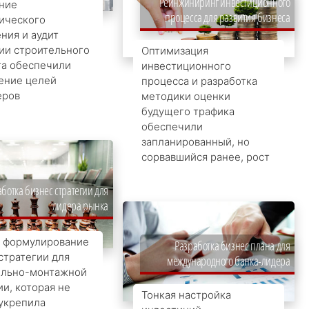
Реинжиниринг инвестиционного
ние
процесса для развития бизнеса
ического
ния и аудит
ии строительного
Оптимизация
га обеспечили
инвестиционного
ение целей
процесса и разработка
еров
методики оценки
будущего трафика
обеспечили
запланированный, но
сорвавшийся ранее, рост
ботка бизнес стратегии для
лидера рынка
и формулирование
Разработка бизнес плана для
стратегии для
международного банка-лидера
ельно-монтажной
и, которая не
Тонкая настройка
укрепила