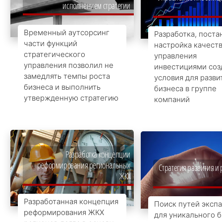
исполнением стратегии
Временный аутсорсинг
Разработка, поста
части функций
настройка качест
стратегического
управления
управления позволил не
инвестициями соз
замедлять темпы роста
условия для разви
бизнеса и выполнить
бизнеса в группе
утвержденную стратегию
компаний
Разработка концепции
реформирования региональных
Стратегия развития и
ЖКХ
Разработанная концепция
Поиск путей эксп
реформирования ЖКХ
для уникального 