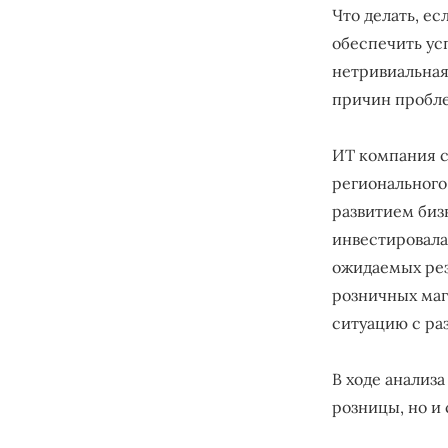
Что делать, е
обеспечить ус
нетривиальная
причин пробл
ИТ компания с
регионального
развитием биз
инвестировала
ожидаемых рез
розничных маг
ситуацию с ра
В ходе анализ
розницы, но и