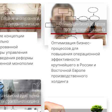
Создание многоуровневой
структуры организации
Оптимизация бизнес процессов
производственного холдинга
ие концепции
ально
Оптимизация бизнес-
ированной
процессов для
уры управления
повышения операционной
оведения реформы
эффективности
венной монополии
крупнейшего в России и
Восточной Европе
производственного
холдинга
ратегический аудит: оценка
гии строительного холдинга