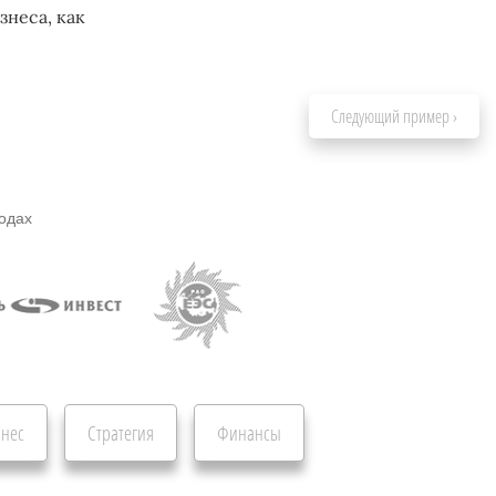
знеса, как
Следующий пример ›
родах
знес
Стратегия
Финансы