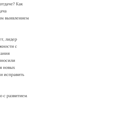
отдаче? Как
дача
ким выявлением
т, лидер
жности с
пания
иносили
я новых
 и исправить
ко с развитием