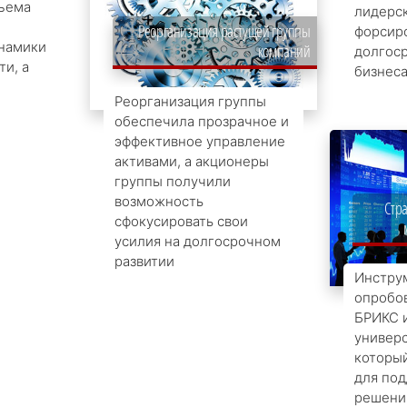
ъема
лидерск
Реорганизация растущей группы
форсир
инамики
компаний
долгос
и, а
бизнес
Реорганизация группы
обеспечила прозрачное и
эффективное управление
активами, а акционеры
группы получили
возможность
Стра
сфокусировать свои
усилия на долгосрочном
развитии
Инстру
опробов
БРИКС и
универс
который
для по
решени