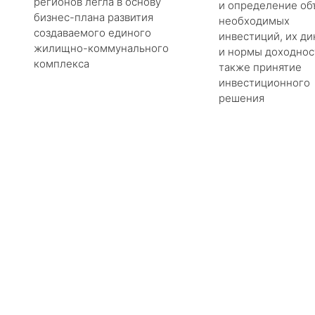
регионов легла в основу
и определение об
бизнес-плана развития
необходимых
создаваемого единого
инвестиций, их д
жилищно-коммунального
и нормы доходност
комплекса
также принятие
инвестиционного
решения