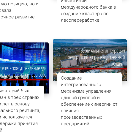
инвестиций
ую позицию, но и
международного банка в
овала
создание кластера по
рочное развитие
лесопереработке
а
Вертикальная интеграция
предприятий в производственный
холдинг
тегическое управление для
международных инвесторов
Создание
интегрированного
ментарий был
механизма управления
ан в трех странах
единой группой и
 лег в основу
обеспечение синергии от
ального рейтинга,
слияния
 используется
производственных
ддержки принятия
предприятий
й