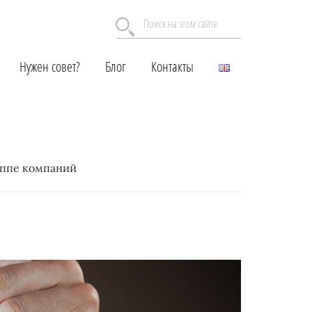
Поиск
на
этом
Нужен совет?
Блог
Контакты
сайте
уппе компаний