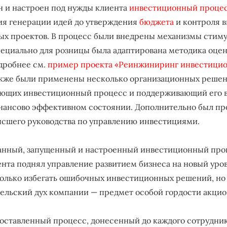
н и настроен под нужды клиента
инвестиционный проце
я генерации идей до утверждения
бюджета
и контроля 
х проектов. В процесс были внедрены механизмы стиму
пециально для розницы была адаптирована методика оце
дробнее см.
пример проекта «Реинжиниринг инвестици
Также были применены несколько организационных решен
ющих инвестиционный процесс и поддерживающий его в
нансово эффективном состоянии. Дополнительно был пр
ысшего руководства по управлению инвестициями.
анный, запущенный и настроенный инвестиционный про
нта поднял управление развитием бизнеса на новый уров
только избегать ошибочных инвестиционных решений, но
льский дух компании — предмет особой гордости акцио
поставленный процесс, донесенный до каждого сотрудни