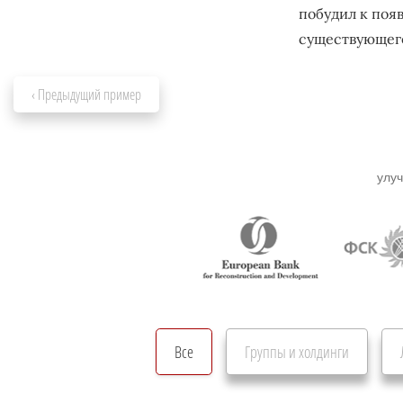
побудил к поя
существующего
‹ Предыдущий пример
улуч
Все
Группы и холдинги