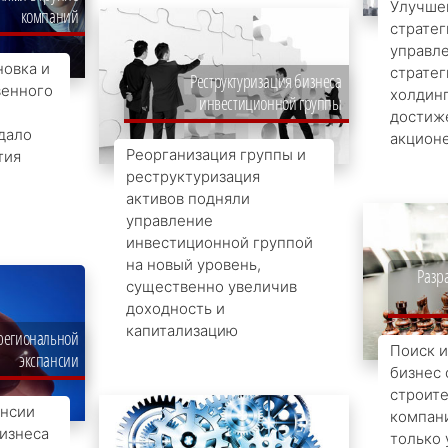
Улучше
компаний
стратег
управле
новка и
стратег
Реструктуризация бизнеса
венного
холдин
инвестиционной группы
достиж
дало
акцион
Реорганизация группы и
тия
реструктуризация
активов подняли
управление
инвестиционной группой
на новый уровень,
Разра
существенно увеличив
доходность и
капитализацию
 региональной
Поиск 
экспансии
бизнес 
строит
ансии
компани
бизнеса
только 