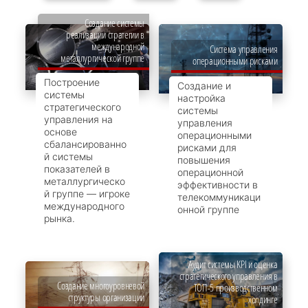
Создание системы
реализации стратегии в
международной
Система управления
металлургической группе
операционными рисками
Построение
Создание и
системы
настройка
стратегического
системы
управления на
управления
основе
операционными
сбалансированно
рисками для
й системы
повышения
показателей в
операционной
металлургическо
эффективности в
й группе — игроке
телекоммуникаци
международного
онной группе
рынка.
Аудит системы KPI и оценка
стратегического управления в
Создание многоуровневой
ТОП-5 производственном
структуры организации
холдинге