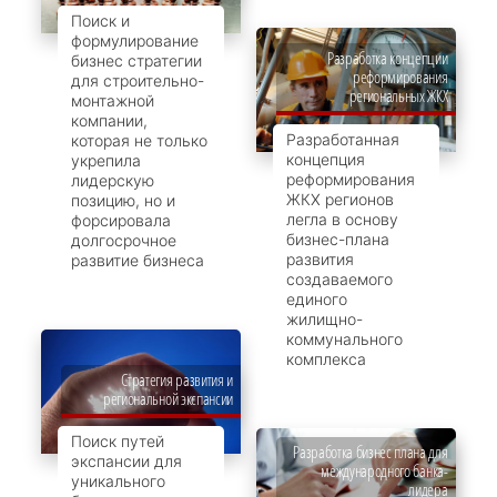
Поиск и
формулирование
Разработка концепции
бизнес стратегии
реформирования
для строительно-
региональных ЖКХ
монтажной
компании,
Разработанная
которая не только
концепция
укрепила
реформирования
лидерскую
ЖКХ регионов
позицию, но и
легла в основу
форсировала
бизнес-плана
долгосрочное
развития
развитие бизнеса
создаваемого
единого
жилищно-
коммунального
комплекса
Стратегия развития и
региональной экспансии
Поиск путей
Разработка бизнес плана для
экспансии для
международного банка-
уникального
лидера