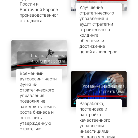
России и
Улучшение
Восточной Европе
стратегического
производственног
управления и
о холдинга
аудит стратегии
строительного
холдинга
обеспечили
достижение
целей акционеров
Помощь в управлении
исполнением стратегии
Временный
аутсорсинг части
функций
Управление инвестициями в
стратегического
группе компаний
управления
позволил не
Разработка,
замедлять темпы
постановка и
роста бизнеса и
настройка
выполнить
качественного
утвержденную
управления
стратегию
инвестициями
создало условия