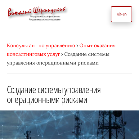
Дополнительное
Skip
to
меню
Меню
main
content
Консультант
Бизнес
по
консультант
вопросам
Консультант по управлению
›
Опыт оказания
по
управления
консалтинговых услуг
›
Создание системы
вопросам
бизнесом.
управления операционными рисками
управления.
С
Консалтинговые
индивидуальным
услуги
Создание системы управления
подходом
для
операционными рисками
•
точного
Виталий
управление
Шершидский
и
эффективного
развития