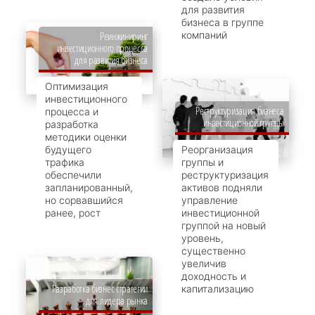
для развития
бизнеса в группе
компаний
Реинжиниринг
инвестиционного процесса
для развития бизнеса
Оптимизация
инвестиционного
Реструктуризация бизнеса
процесса и
инвестиционной группы
разработка
методики оценки
будущего
Реорганизация
трафика
группы и
обеспечили
реструктуризация
запланированный,
активов подняли
но сорвавшийся
управление
ранее, рост
инвестиционной
группой на новый
уровень,
существенно
увеличив
доходность и
Разработка бизнес стратегии
капитализацию
для лидера рынка