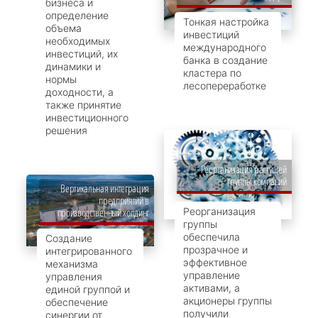
бизнеса и
определение
Тонкая настройка
объема
инвестиций
необходимых
международного
инвестиций, их
банка в создание
динамики и
кластера по
нормы
лесопереработке
доходности, а
также принятие
инвестиционного
решения
Реорганизация растущей
группы компаний
Вертикальная интеграция
предприятий в
Реорганизация
производственный холдинг
группы
обеспечила
Создание
прозрачное и
интегрированного
эффективное
механизма
управление
управления
активами, а
единой группой и
акционеры группы
обеспечение
получили
синергии от