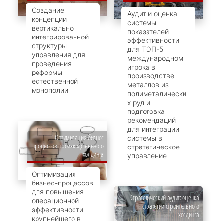
Создание
Аудит и оценка
концепции
системы
вертикально
показателей
интегрированной
эффективности
структуры
для ТОП-5
управления для
международном
проведения
игрока в
реформы
производстве
естественной
металлов из
монополии
полиметалически
х руд и
подготовка
рекомендаций
для интеграции
Оптимизация бизнес
системы в
процессов производственного
стратегическое
холдинга
управление
Оптимизация
бизнес-процессов
для повышения
Стратегический аудит: оценка
операционной
стратегии строительного
эффективности
холдинга
крупнейшего в