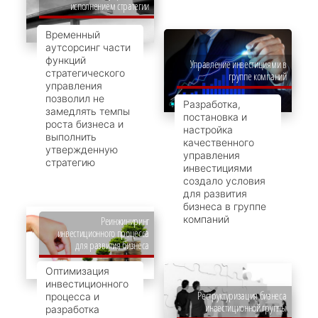
исполнением стратегии
Временный
аутсорсинг части
функций
Управление инвестициями в
стратегического
группе компаний
управления
позволил не
Разработка,
замедлять темпы
постановка и
роста бизнеса и
настройка
выполнить
качественного
утвержденную
управления
стратегию
инвестициями
создало условия
для развития
бизнеса в группе
компаний
Реинжиниринг
инвестиционного процесса
для развития бизнеса
Оптимизация
инвестиционного
Реструктуризация бизнеса
процесса и
инвестиционной группы
разработка