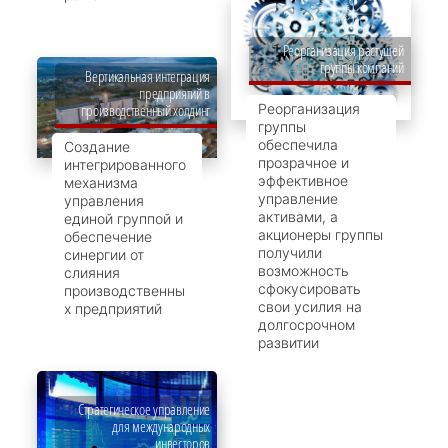
Реорганизация растущей
группы компаний
Вертикальная интеграция
предприятий в
Реорганизация
производственный холдинг
группы
обеспечила
Создание
прозрачное и
интегрированного
эффективное
механизма
управление
управления
активами, а
единой группой и
акционеры группы
обеспечение
получили
синергии от
возможность
слияния
сфокусировать
производственны
свои усилия на
х предприятий
долгосрочном
развитии
Стратегическое управление
для международных
инвесторов