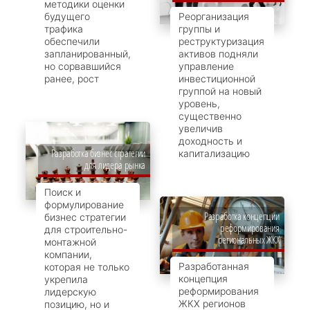
методики оценки
будущего
Реорганизация
трафика
группы и
обеспечили
реструктуризация
запланированный,
активов подняли
но сорвавшийся
управление
ранее, рост
инвестиционной
группой на новый
уровень,
существенно
увеличив
доходность и
Разработка бизнес стратегии
капитализацию
для лидера рынка
Поиск и
формулирование
Разработка концепции
бизнес стратегии
реформирования
для строительно-
региональных ЖКХ
монтажной
компании,
Разработанная
которая не только
концепция
укрепила
реформирования
лидерскую
ЖКХ регионов
позицию, но и