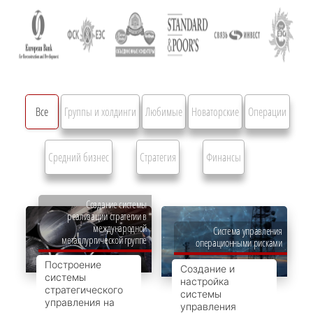
Все
Группы и холдинги
Любимые
Новаторские
Операции
Средний бизнес
Стратегия
Финансы
Создание системы
реализации стратегии в
международной
Система управления
металлургической группе
операционными рисками
Построение
Создание и
системы
настройка
стратегического
системы
управления на
управления