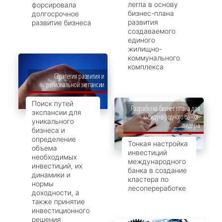
легла в основу
форсировала
бизнес-плана
долгосрочное
развития
развитие бизнеса
создаваемого
единого
жилищно-
коммунального
комплекса
Стратегия развития и
региональной экспансии
Поиск путей
Разработка бизнес плана для
экспансии для
международного банка-
уникального
лидера
бизнеса и
определение
Тонкая настройка
объема
инвестиций
необходимых
международного
инвестиций, их
банка в создание
динамики и
кластера по
нормы
лесопереработке
доходности, а
также принятие
инвестиционного
решения