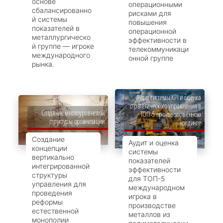
основе
операционными
сбалансированно
рисками для
й системы
повышения
показателей в
операционной
металлургическо
эффективности в
й группе — игроке
телекоммуникаци
международного
онной группе
рынка.
Аудит системы KPI и оценка
стратегического управления в
Создание многоуровневой
ТОП-5 производственном
структуры организации
холдинге
Создание
Аудит и оценка
концепции
системы
вертикально
показателей
интегрированной
эффективности
структуры
для ТОП-5
управления для
международном
проведения
игрока в
реформы
производстве
естественной
металлов из
монополии