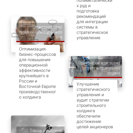
полиметалически
х руд и
подготовка
рекомендаций
для интеграции
Оптимизация бизнес
системы в
процессов производственного
стратегическое
холдинга
управление
Оптимизация
бизнес-процессов
для повышения
Стратегический аудит: оценка
операционной
стратегии строительного
эффективности
холдинга
крупнейшего в
России и
Улучшение
Восточной Европе
стратегического
производственног
управления и
о холдинга
аудит стратегии
строительного
холдинга
обеспечили
достижение
целей акционеров
Помощь в управлении