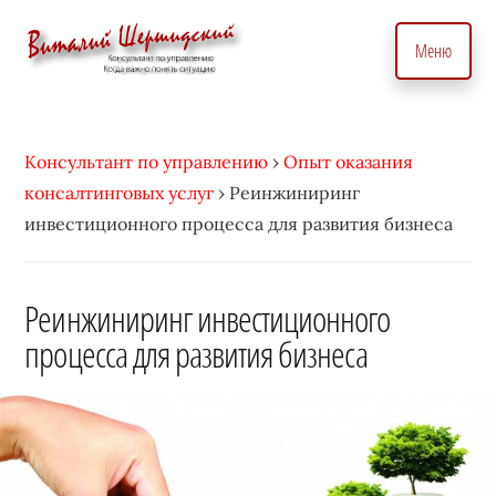
Дополнительное
Skip
to
меню
Меню
main
content
Консультант
Бизнес
по
консультант
вопросам
Консультант по управлению
›
Опыт оказания
по
управления
консалтинговых услуг
›
Реинжиниринг
вопросам
бизнесом.
инвестиционного процесса для развития бизнеса
управления.
С
Консалтинговые
индивидуальным
услуги
Реинжиниринг инвестиционного
подходом
для
процесса для развития бизнеса
•
точного
Виталий
управление
Шершидский
и
эффективного
развития