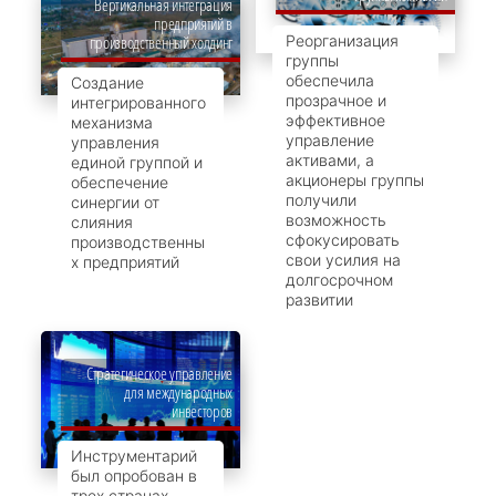
Вертикальная интеграция
предприятий в
Реорганизация
производственный холдинг
группы
обеспечила
Создание
прозрачное и
интегрированного
эффективное
механизма
управление
управления
активами, а
единой группой и
акционеры группы
обеспечение
получили
синергии от
возможность
слияния
сфокусировать
производственны
свои усилия на
х предприятий
долгосрочном
развитии
Стратегическое управление
для международных
инвесторов
Инструментарий
был опробован в
трех странах