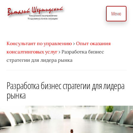
Дополнительное
Skip
to
меню
Меню
main
content
Консультант
Бизнес
по
консультант
вопросам
Консультант по управлению
›
Опыт оказания
по
управления
консалтинговых услуг
›
Разработка бизнес
вопросам
бизнесом.
стратегии для лидера рынка
управления.
С
Консалтинговые
индивидуальным
услуги
Разработка бизнес стратегии для лидера
подходом
для
рынка
•
точного
Виталий
управление
Шершидский
и
эффективного
развития