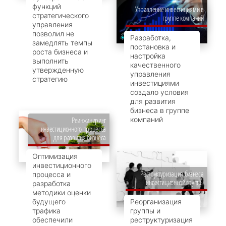
функций
Управление инвестициями в
стратегического
группе компаний
управления
позволил не
Разработка,
замедлять темпы
постановка и
роста бизнеса и
настройка
выполнить
качественного
утвержденную
управления
стратегию
инвестициями
создало условия
для развития
бизнеса в группе
компаний
Реинжиниринг
инвестиционного процесса
для развития бизнеса
Оптимизация
инвестиционного
Реструктуризация бизнеса
процесса и
инвестиционной группы
разработка
методики оценки
будущего
Реорганизация
трафика
группы и
обеспечили
реструктуризация