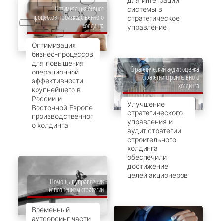
для интеграции
Оптимизация бизнес
системы в
процессов производственного
стратегическое
холдинга
управление
Оптимизация
бизнес-процессов
для повышения
Стратегический аудит: оценка
операционной
стратегии строительного
эффективности
холдинга
крупнейшего в
России и
Улучшение
Восточной Европе
стратегического
производственног
управления и
о холдинга
аудит стратегии
строительного
холдинга
обеспечили
достижение
целей акционеров
Помощь в управлении
исполнением стратегии
Временный
аутсорсинг части