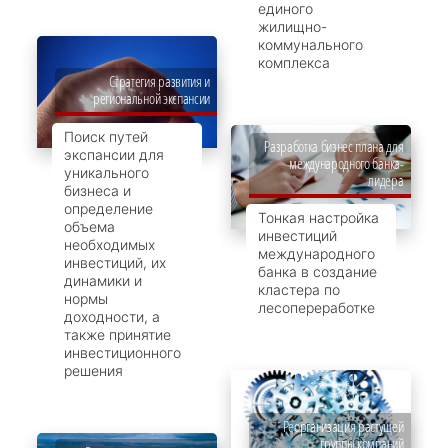
единого
жилищно-
коммунального
комплекса
Стратегия развития и
региональной экспансии
Поиск путей
Разработка бизнес плана для
экспансии для
международного банка-
уникального
лидера
бизнеса и
определение
Тонкая настройка
объема
инвестиций
необходимых
международного
инвестиций, их
банка в создание
динамики и
кластера по
нормы
лесопереработке
доходности, а
также принятие
инвестиционного
решения
Реорганизация растущей
группы компаний