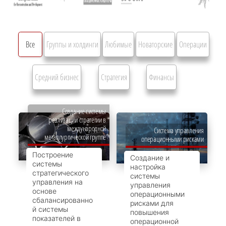
Все
Группы и холдинги
Любимые
Новаторские
Операции
Средний бизнес
Стратегия
Финансы
Создание системы
реализации стратегии в
международной
Система управления
металлургической группе
операционными рисками
Построение
Создание и
системы
настройка
стратегического
системы
управления на
управления
основе
операционными
сбалансированно
рисками для
й системы
повышения
показателей в
операционной