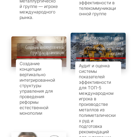
металлургическо
эффективности в
й группе — игроке
телекоммуникаци
международного
онной группе
рынка.
Аудит системы KPI и оценка
стратегического управления в
Создание многоуровневой
ТОП-5 производственном
структуры организации
холдинге
Создание
Аудит и оценка
концепции
системы
вертикально
показателей
интегрированной
эффективности
структуры
для ТОП-5
управления для
международном
проведения
игрока в
реформы
производстве
естественной
металлов из
монополии
полиметалически
х руд и
подготовка
рекомендаций