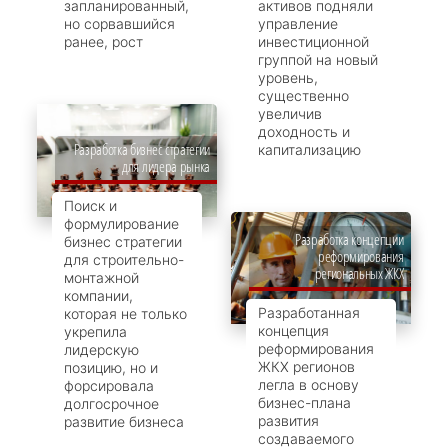
запланированный,
активов подняли
но сорвавшийся
управление
ранее, рост
инвестиционной
группой на новый
уровень,
существенно
увеличив
доходность и
Разработка бизнес стратегии
капитализацию
для лидера рынка
Поиск и
формулирование
Разработка концепции
бизнес стратегии
реформирования
для строительно-
региональных ЖКХ
монтажной
компании,
Разработанная
которая не только
концепция
укрепила
реформирования
лидерскую
ЖКХ регионов
позицию, но и
легла в основу
форсировала
бизнес-плана
долгосрочное
развития
развитие бизнеса
создаваемого