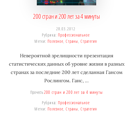
бизнеса,
создающее
200 стран и 200 лет за 4 минуты
устойчивые
конкурентные
28.03.2012
Рубрика:
Профессиональное
преимущества.
Метки:
Полезное
,
Страны
,
Стратегия
Невероятной зрелищности презентация
статистических данных об уровне жизни в разных
странах за последние 200 лет сделанная Гансом
Рослингом. Ганс, …
200 стран и 200 лет за 4 минуты
Прочесть
Рубрика:
Профессиональное
Метки:
Полезное
,
Страны
,
Стратегия