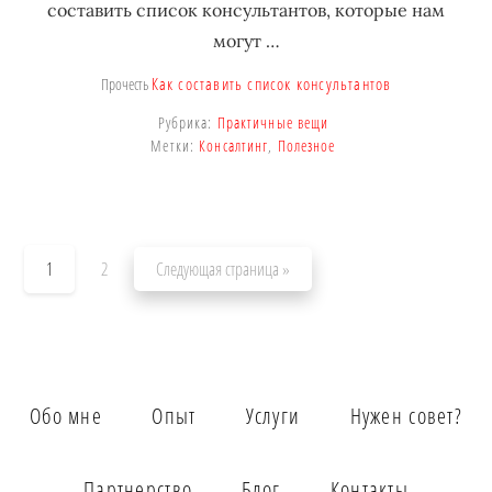
составить список консультантов, которые нам
могут …
Как составить список консультантов
Прочесть
Рубрика:
Практичные вещи
Метки:
Консалтинг
,
Полезное
Перейти
Перейти
Перейти
1
2
Следующая страница »
на
на
на
страницу
страницу
Обо мне
Опыт
Услуги
Нужен совет?
Партнерство
Блог
Контакты