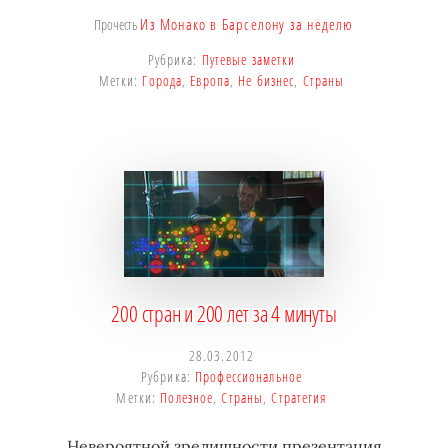
Из Монако в Барселону за неделю
Прочесть
Рубрика:
Путевые заметки
Метки:
Города
,
Европа
,
Не бизнес
,
Страны
200 стран и 200 лет за 4 минуты
28.03.2012
Рубрика:
Профессиональное
Метки:
Полезное
,
Страны
,
Стратегия
Невероятной зрелищности презентация