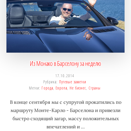
бизнеса,
создающее
устойчивые
конкурентные
преимущества.
Из Монако в Барселону за неделю
17.10.2014
Рубрика:
Путевые заметки
Метки:
Города
,
Европа
,
Не бизнес
,
Страны
В конце сентября мы с супругой прокатились по
маршруту Монте-Карло - Барселона и привезли
быстро сходящий загар, массу положительных
впечатлений и …