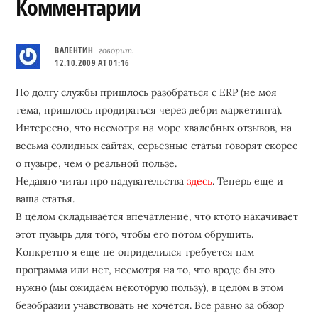
Reader
Комментарии
Interactions
ВАЛЕНТИН
говорит
12.10.2009 AT 01:16
По долгу службы пришлось разобраться с ERP (не моя
тема, пришлось продираться через дебри маркетинга).
Интересно, что несмотря на море хвалебных отзывов, на
весьма солидных сайтах, серьезные статьи говорят скорее
о пузыре, чем о реальной пользе.
Недавно читал про надувательства
здесь
. Теперь еще и
ваша статья.
В целом складывается впечатление, что ктото накачивает
этот пузырь для того, чтобы его потом обрушить.
Конкретно я еще не оприделился требуется нам
программа или нет, несмотря на то, что вроде бы это
нужно (мы ожидаем некоторую пользу), в целом в этом
безобразии учавствовать не хочется. Все равно за обзор