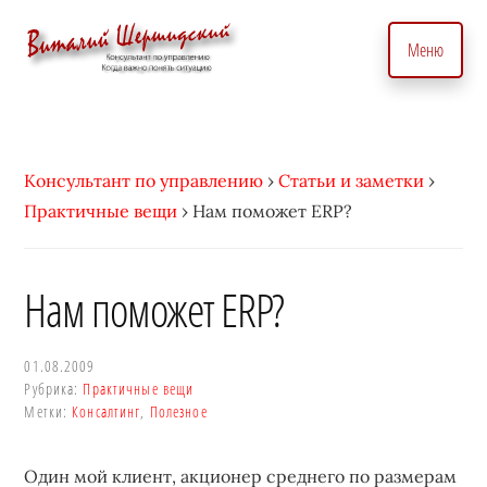
Дополнительное
Skip
to
меню
Меню
main
content
Консультант
Бизнес
по
консультант
вопросам
по
Консультант по управлению
›
Статьи и заметки
›
управления
вопросам
Практичные вещи
›
Нам поможет ERP?
бизнесом.
управления.
С
Консалтинговые
индивидуальным
услуги
Нам поможет ERP?
подходом
для
•
точного
Виталий
01.08.2009
управление
Рубрика:
Практичные вещи
Шершидский
и
Метки:
Консалтинг
,
Полезное
эффективного
развития
Один мой клиент, акционер среднего по размерам