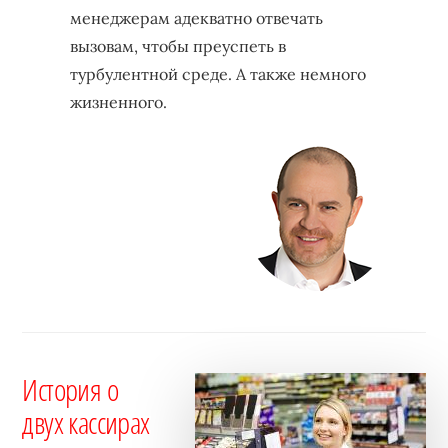
бизнеса,
менеджерам адекватно отвечать
создающее
вызовам, чтобы преуспеть в
устойчивые
турбулентной среде. А также немного
конкурентные
жизненного.
преимущества.
История о
двух кассирах