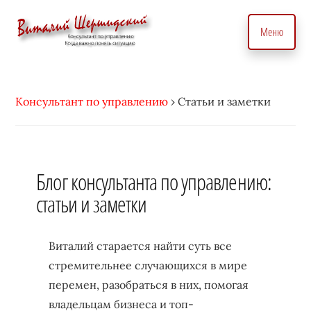
Дополнительное
Skip
to
меню
Меню
main
content
Консультант
Бизнес
по
консультант
вопросам
Консультант по управлению
›
Статьи и заметки
по
управления
вопросам
бизнесом.
управления.
С
Консалтинговые
Блог консультанта по управлению:
индивидуальным
услуги
подходом
статьи и заметки
для
•
точного
Виталий
управление
Виталий старается найти суть все
Шершидский
и
стремительнее случающихся в мире
эффективного
перемен, разобраться в них, помогая
развития
владельцам бизнеса и топ-