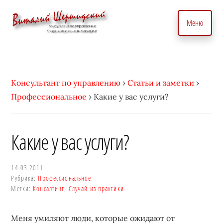
Дополнительное
Skip
to
меню
Меню
main
content
Консультант
Бизнес
по
консультант
вопросам
по
Консультант по управлению
›
Статьи и заметки
›
управления
вопросам
Профессиональное
›
Какие у вас услуги?
бизнесом.
управления.
С
Консалтинговые
индивидуальным
услуги
Какие у вас услуги?
подходом
для
•
точного
Виталий
14.03.2011
управление
Рубрика:
Профессиональное
Шершидский
и
Метки:
Консалтинг
,
Случай из практики
эффективного
развития
Меня умиляют люди, которые ожидают от