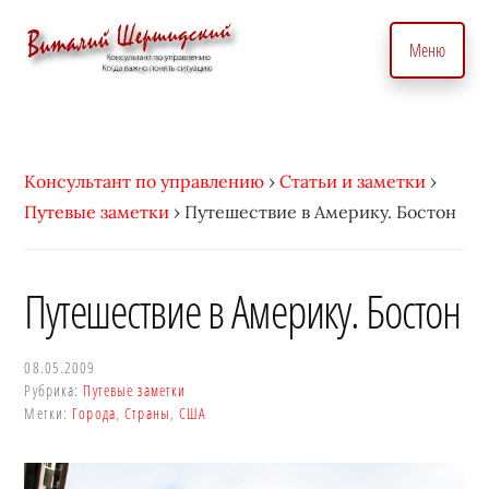
Дополнительное
Skip
to
меню
Меню
main
content
Консультант
Бизнес
по
консультант
вопросам
по
Консультант по управлению
›
Статьи и заметки
›
управления
вопросам
Путевые заметки
›
Путешествие в Америку. Бостон
бизнесом.
управления.
С
Консалтинговые
индивидуальным
услуги
Путешествие в Америку. Бостон
подходом
для
•
точного
Виталий
08.05.2009
управление
Рубрика:
Путевые заметки
Шершидский
и
Метки:
Города
,
Страны
,
США
эффективного
развития