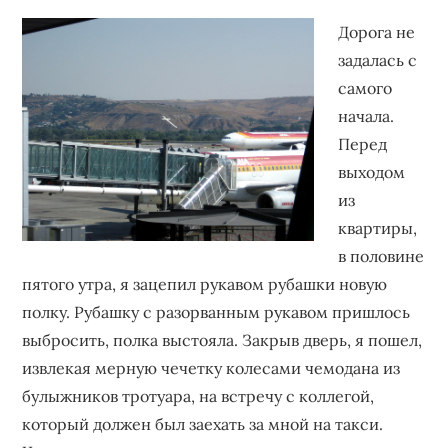
бизнеса,
Дорога не
создающее
задалась с
устойчивые
самого
конкурентные
начала.
преимущества.
Перед
выходом
из
квартиры,
в половине
пятого утра, я зацепил рукавом рубашки новую
полку. Рубашку с разорванным рукавом пришлось
выбросить, полка выстояла. Закрыв дверь, я пошел,
извлекая мерную чечетку колесами чемодана из
булыжников тротуара, на встречу с коллегой,
который должен был заехать за мной на такси.