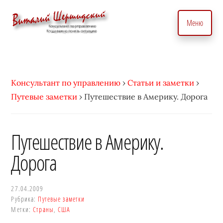
Дополнительное
Skip
to
меню
Меню
main
content
Консультант
Бизнес
по
консультант
вопросам
по
Консультант по управлению
›
Статьи и заметки
›
управления
вопросам
Путевые заметки
›
Путешествие в Америку. Дорога
бизнесом.
управления.
С
Консалтинговые
индивидуальным
услуги
Путешествие в Америку.
подходом
для
Дорога
•
точного
Виталий
управление
Шершидский
и
27.04.2009
Рубрика:
Путевые заметки
эффективного
Метки:
Страны
,
США
развития