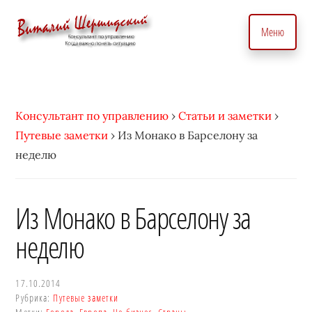
Дополнительное
Skip
to
меню
Меню
main
content
Консультант
Бизнес
по
консультант
вопросам
по
Консультант по управлению
›
Статьи и заметки
›
управления
вопросам
Путевые заметки
›
Из Монако в Барселону за
бизнесом.
управления.
неделю
С
Консалтинговые
индивидуальным
услуги
подходом
для
Из Монако в Барселону за
•
точного
неделю
Виталий
управление
Шершидский
и
эффективного
17.10.2014
Рубрика:
Путевые заметки
развития