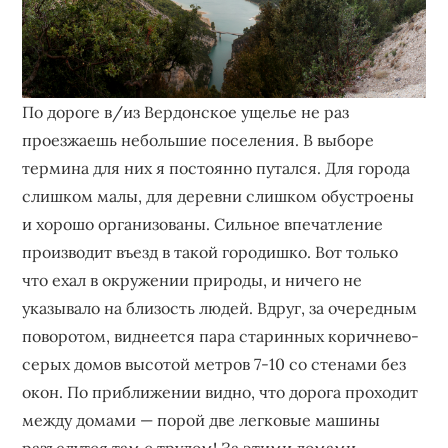
По дороге в/из Вердонское ущелье не раз
проезжаешь небольшие поселения. В выборе
термина для них я постоянно путался. Для города
слишком малы, для деревни слишком обустроены
и хорошо организованы. Сильное впечатление
производит въезд в такой городишко. Вот только
что ехал в окружении природы, и ничего не
указывало на близость людей. Вдруг, за очередным
поворотом, виднеется пара старинных коричнево-
серых домов высотой метров 7-10 со стенами без
окон. По приближении видно, что дорога проходит
между домами — порой две легковые машины
разъедутся там с трудом! За этими домами