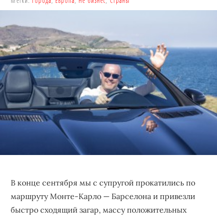
Метки:
Города
,
Европа
,
Не бизнес
,
Страны
бизнеса,
создающее
устойчивые
конкурентные
преимущества.
В конце сентября мы с супругой прокатились по
маршруту Монте-Карло — Барселона и привезли
быстро сходящий загар, массу положительных