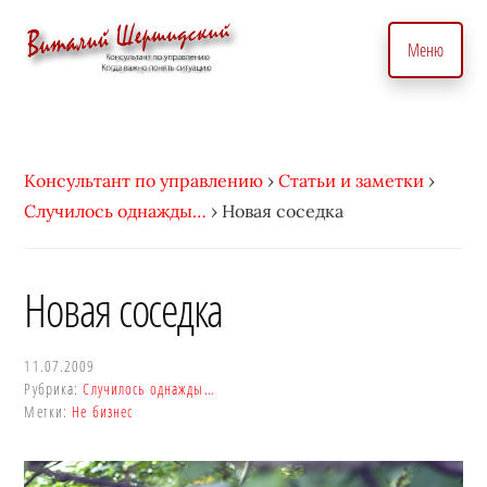
Дополнительное
Skip
to
меню
Меню
main
content
Консультант
Бизнес
по
консультант
вопросам
по
Консультант по управлению
›
Статьи и заметки
›
управления
вопросам
Случилось однажды…
›
Новая соседка
бизнесом.
управления.
С
Консалтинговые
индивидуальным
услуги
Новая соседка
подходом
для
•
точного
Виталий
11.07.2009
управление
Рубрика:
Случилось однажды…
Шершидский
и
Метки:
Не бизнес
эффективного
развития