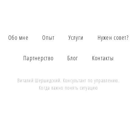
бизнеса,
создающее
устойчивые
конкурентные
Обо мне
Опыт
Услуги
Нужен совет?
преимущества.
Партнерство
Блог
Контакты
Виталий
Шершидский
. Консультант по управлению.
Когда важно понять ситуацию